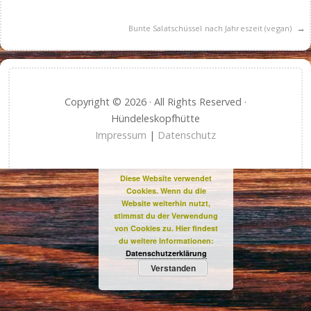
→
Bunte Salatschüssel nach Jahreszeit (vegan)
Copyright © 2026 · All Rights Reserved ·
Hündeleskopfhütte
Impressum
|
Datenschutz
Diese Website verwendet
Cookies. Wenn du die
Website weiterhin nutzt,
stimmst du der Verwendung
von Cookies zu. Hier findest
du weitere Informationen:
Datenschutzerklärung
Verstanden